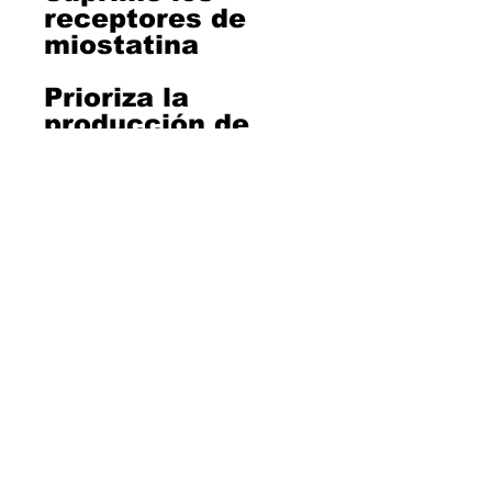
receptores de 
miostatina

Prioriza la 
producción de 
folistatina

Mejora la fuerza

Endurece los 
músculos 
dándoles un 
aspecto seco.

Protege contra la 
calvicie 
masculina 