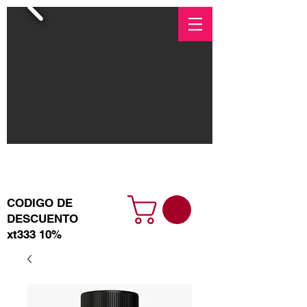
+525512927789
xtlabsventa@gmail.com
CODIGO DE
DESCUENTO
xt333 10%