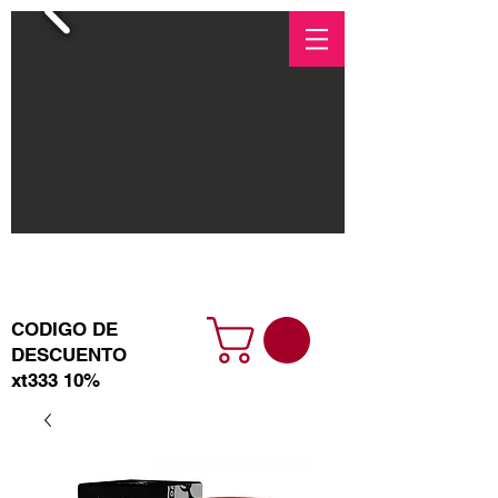
+525512927789
xtlabsventa@gmail.com
CODIGO DE
DESCUENTO
xt333 10%